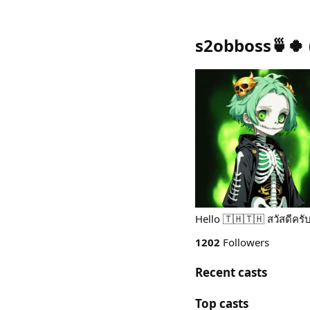
s2obboss🍵🍀
Hello 🇹🇭🇹🇭 สวัสดีคร
1202
Followers
Recent casts
Top casts