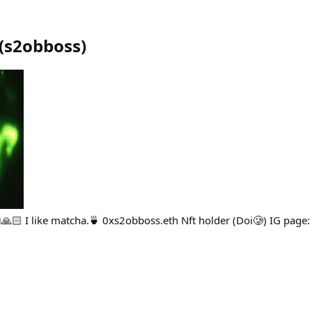
(
s2obboss
)
ับ🙏🏻 I like matcha.🍵 0xs2obboss.eth Nft holder (Doi🥲) IG page