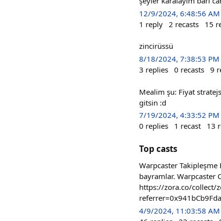
şeyler karalayım bari c
12/9/2024, 6:48:56 AM
1
reply
2
recasts
15
r
zincirüssü
8/18/2024, 7:38:53 PM
3
replies
0
recasts
9
r
Mealim şu: Fiyat stratej
gitsin :d
7/19/2024, 4:33:52 PM
0
replies
1
recast
13
r
Top casts
Warpcaster Takipleşme Pos
bayramlar. Warpcaster 
https://zora.co/colle
referrer=0x941bCb9Fd
4/9/2024, 11:03:58 AM