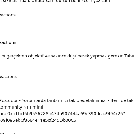
an sıkıntısından. Unutursam dürtün beni kesin yazıcam
eactions
eactions
sini gerçekten objektif ve sakince düşünerek yapmak gerekir. Tabi
eactions
tudur - Yorumlarda biribirinizi takip edebilirsiniz. - Beni de takip 
Community NFT minti:
ct/zora:0xb1bcf6b9556288b474b907444a69e390deaa9f94/26?
a08f085ebCf36E4e11e5cf245Db00C6