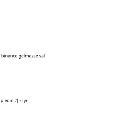
i binance gelmezse sal
edin :') - İyi