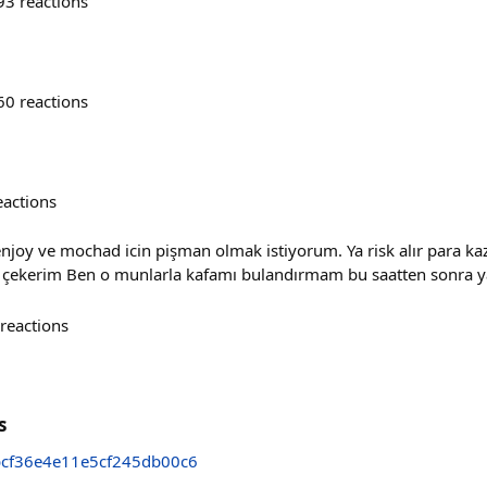
93
reactions
60
reactions
eactions
njoy ve mochad icin pişman olmak istiyorum. Ya risk alır para ka
u çekerim Ben o munlarla kafamı bulandırmam bu saatten sonra y
reactions
s
cf36e4e11e5cf245db00c6