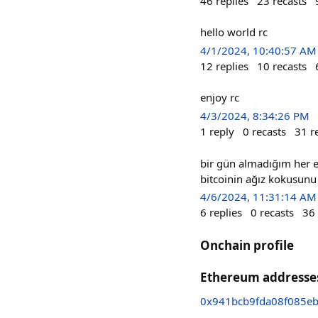
46
replies
23
recasts
hello world rc
4/1/2024, 10:40:57 AM
12
replies
10
recasts
enjoy rc
4/3/2024, 8:34:26 PM
1
reply
0
recasts
31
r
bir gün almadığım her e
bitcoinin ağız kokusun
4/6/2024, 11:31:14 AM
6
replies
0
recasts
36
Onchain profile
Ethereum addresse
0x941bcb9fda08f085eb