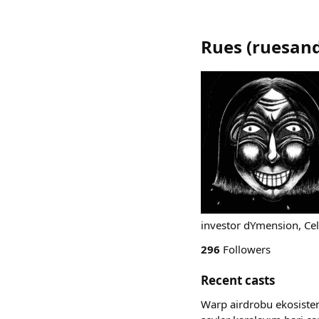
Rues
(
ruesan
investor dYmension, Cel
296
Followers
Recent casts
Warp airdrobu ekosistem