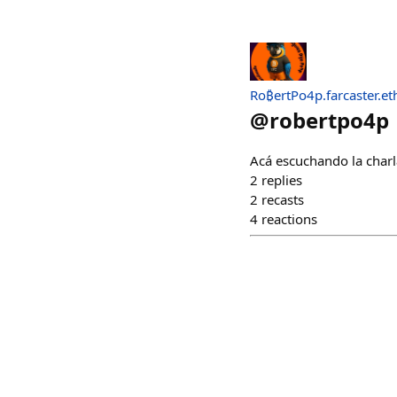
Ro₿ertPo4p.farcaster.et
@
robertpo4p
Acá escuchando la char
2
replies
2
recasts
4
reactions