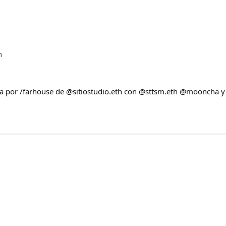
h
la por /farhouse de @sitiostudio.eth con @sttsm.eth @mooncha 