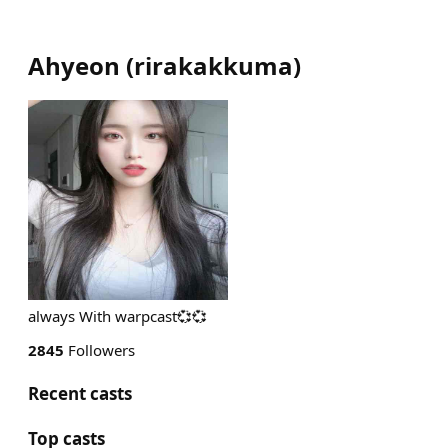
Ahyeon
(
rirakakkuma
)
always With warpcast💞💞
2845
Followers
Recent casts
Top casts