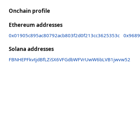
Onchain profile
Ethereum addresses
0x01905c895ac80792acb803f2d0f213cc3625353c
0x9689
Solana addresses
FBNHEPFkvtjdBfLZiSX6VFGdbWFVrUwW6bLVB1jwvw52