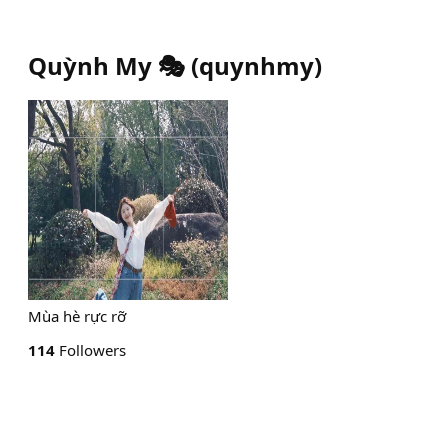
Quỳnh My 🎭
(
quynhmy
)
Mùa hè rực rỡ
114
Followers