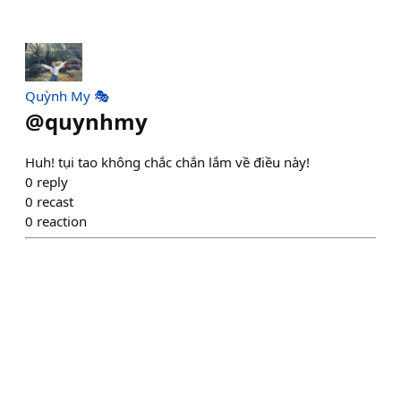
Quỳnh My 🎭
@
quynhmy
Huh! tụi tao không chắc chắn lắm về điều này!
0
reply
0
recast
0
reaction