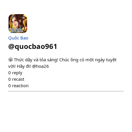
Quôc Bao
@
quocbao961
🤩 Thức dậy và tỏa sáng! Chúc ông có một ngày tuyệt
vời! Hãy đi! @hoa26
0
reply
0
recast
0
reaction