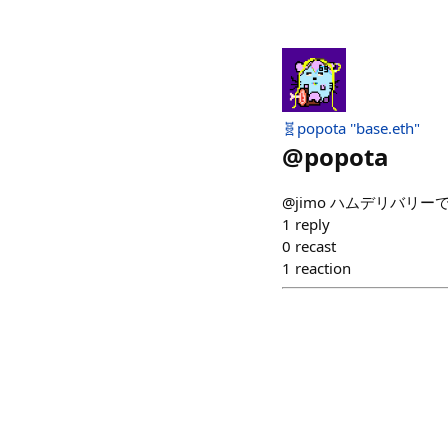
🧬popota ''base.eth"
@
popota
@jimo ハムデリバリーです
1
reply
0
recast
1
reaction