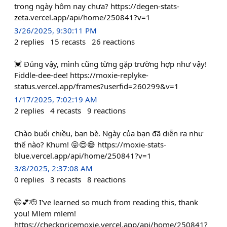
trong ngày hôm nay chưa? https://degen-stats-
zeta.vercel.app/api/home/250841?v=1
3/26/2025, 9:30:11 PM
2
replies
15
recasts
26
reactions
💓 Đúng vậy, mình cũng từng gặp trường hợp như vậy!
Fiddle-dee-dee! https://moxie-replyke-
status.vercel.app/frames?userfid=260299&v=1
1/17/2025, 7:02:19 AM
2
replies
4
recasts
9
reactions
Chào buổi chiều, bạn bè. Ngày của bạn đã diễn ra như
thế nào? Khum! 😝😍😅 https://moxie-stats-
blue.vercel.app/api/home/250841?v=1
3/8/2025, 2:37:08 AM
0
replies
3
recasts
8
reactions
🤭💕🫡 I've learned so much from reading this, thank
you! Mlem mlem!
https://checkpricemoxie.vercel.app/api/home/250841?