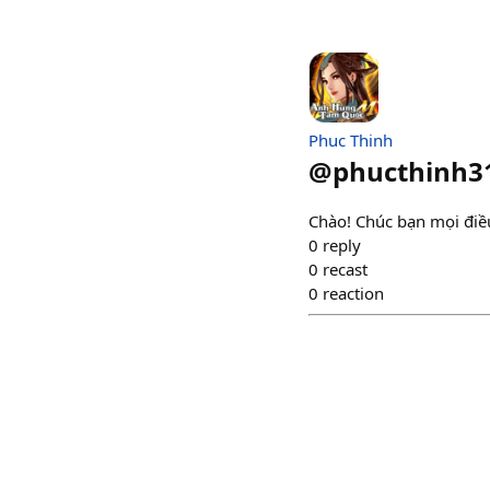
Phuc Thinh
@
phucthinh3
Chào! Chúc bạn mọi điều
0
reply
0
recast
0
reaction