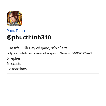
Phuc Thinh
@
phucthinh310
U là trời...! 🤩 Hãy cố gắng, sếp của tau
https://totalcheck.vercel.app/api/home/500562?v=1
5
replies
5
recasts
12
reactions