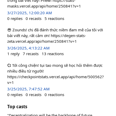
trong bài viết này! Phew! https://stats-
masks.vercel.app/api/home/250841?v=1
3/27/2025, 12:00:20 AM
0
replies
0
recasts
5
reactions
😎 Zounds! chị đã đánh thức niềm đam mê của tôi với
bài viết này, rất cảm ơn! https://degen-stats-
zeta.vercel.app/api/home/250841?v=1
3/26/2025, 4:13:22 AM
1
reply
7
recasts
13
reactions
💞 Tới công chiện! tụi tao mong sẽ học hỏi thêm được
nhiều điều từ người!
https://checkpointstats.vercel.app/api/home/500562?
v=1
3/25/2025, 7:47:52 AM
0
replies
0
recasts
0
reactions
Top casts
"Decentralization will be the backbone of future