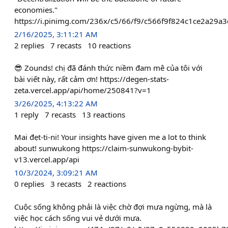
economies."
https://i.pinimg.com/236x/c5/66/f9/c566f9f824c1ce2a29a3
2/16/2025, 3:11:21 AM
2
replies
7
recasts
10
reactions
😎 Zounds! chị đã đánh thức niềm đam mê của tôi với
bài viết này, rất cảm ơn! https://degen-stats-
zeta.vercel.app/api/home/250841?v=1
3/26/2025, 4:13:22 AM
1
reply
7
recasts
13
reactions
Mai đẹt-ti-ni! Your insights have given me a lot to think
about! sunwukong https://claim-sunwukong-bybit-
v13.vercel.app/api
10/3/2024, 3:09:21 AM
0
replies
3
recasts
2
reactions
Cuộc sống không phải là việc chờ đợi mưa ngừng, mà là
việc học cách sống vui vẻ dưới mưa.