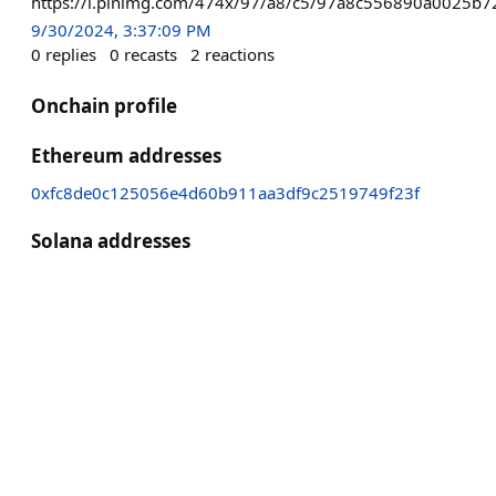
https://i.pinimg.com/474x/97/a8/c5/97a8c556890a0025b7
9/30/2024, 3:37:09 PM
0
replies
0
recasts
2
reactions
Onchain profile
Ethereum addresses
0xfc8de0c125056e4d60b911aa3df9c2519749f23f
Solana addresses