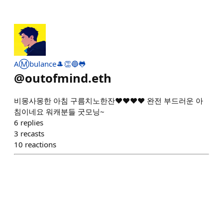
AⓂ️bulance🎩👏🔵🐸
@
outofmind.eth
비몽사몽한 아침 구름치노한잔❤️❤️❤️❤️ 완전 부드러운 아
침이네요 워캐분들 굿모닝~
6
replies
3
recasts
10
reactions