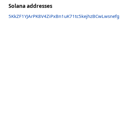
Solana addresses
5KkZF1YJArPK8V4ZiPxBn1uK71tc5kejhzBCwLwsnefg