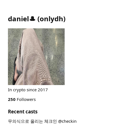
daniel🎩
(
onlydh
)
In crypto since 2017
250
Followers
Recent casts
무의식으로 올리는 체크인 @checkin