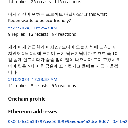
14
replies
25
recasts
115
reactions
이게 리젠이 원하는 프로젝트 아닐까요? Is this what
Regen wants to be eco-friendly?
5/23/2024, 10:52:47 AM
8
replies
12
recasts
67
reactions
제가 어제 언급한거 아시죠? 드디어 오늘 새벽에 고침... 제
지인꺼 5월 5일께 드디어 듄에 팁표기됩니다 ㅋㅋㅋ 즉 10
일 넘게 안고치다가 슬슬 말이 많이 나오니까 드뎌 고쳤네요
아마 팁은 5시 이후 공홈에 표기될거고 듄에는 지금 나올겁
니다!
5/16/2024, 12:38:37 AM
11
replies
3
recasts
95
reactions
Onchain profile
Ethereum addresses
0x04b4cc5a33797cea564b999aedaca4a2dcaf8d67
0x4ba2