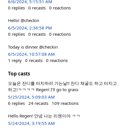
6/6/2024, 5:15:51 AM
0
replies
0
recasts
0
reactions
Hello! @checkin
6/5/2024, 2:36:58 PM
0
replies
0
recasts
0
reactions
Today is dinner @checkin
6/5/2024, 10:57:08 AM
1
reply
0
recasts
0
reactions
Top casts
오늘은 잔디를 터치하러 가는날!! 잔디 채굴도 하고 터치고
하고!ㅋㅋㅋㅋ Regen! I'll go to grass
5/25/2024, 5:09:03 AM
6
replies
24
recasts
109
reactions
Hello Regen! 안녕 나는 리젠이야 ㅋㅋ
5/24/2024, 3:19:55 AM