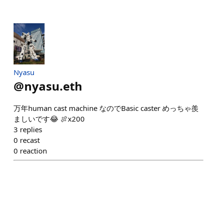
Nyasu
@
nyasu.eth
万年human cast machine なのでBasic caster めっちゃ羨
ましいです😂 🍖x200
3
replies
0
recast
0
reaction