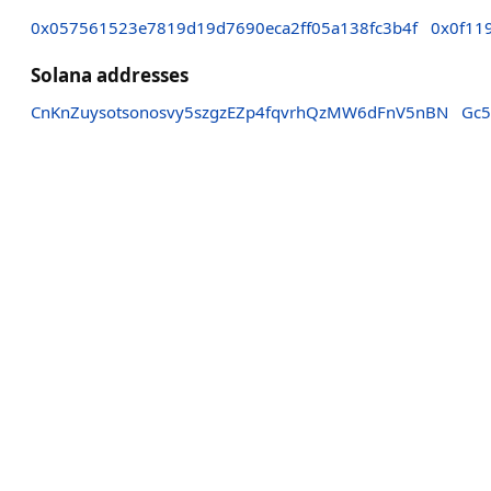
0x057561523e7819d19d7690eca2ff05a138fc3b4f
0x0f11
Solana addresses
CnKnZuysotsonosvy5szgzEZp4fqvrhQzMW6dFnV5nBN
Gc5