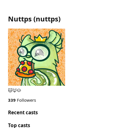
Nuttps
(
nuttps
)
🐱🦊🐶
339
Followers
Recent casts
Top casts