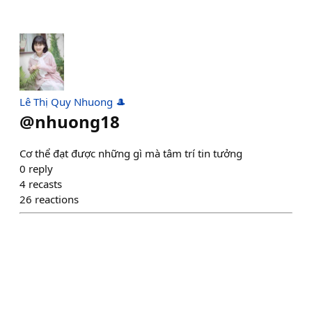
Lê Thị Quy Nhuong 🎩
@
nhuong18
Cơ thể đạt được những gì mà tâm trí tin tưởng
0
reply
4
recasts
26
reactions