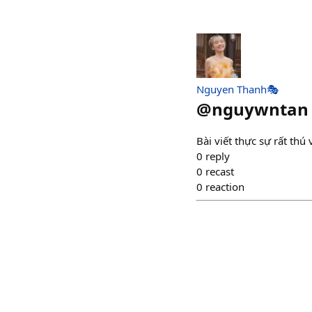
Nguyen Thanh🎭
@
nguywntan
Bài viết thực sự rất thú 
0
reply
0
recast
0
reaction