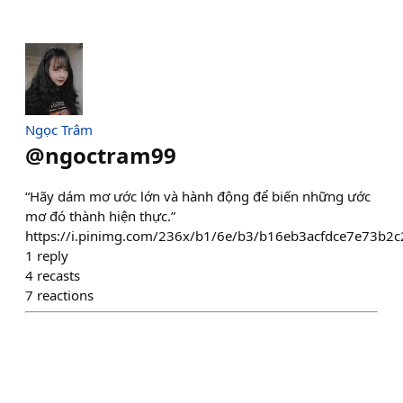
Ngọc Trâm
@
ngoctram99
“Hãy dám mơ ước lớn và hành động để biến những ước
mơ đó thành hiện thực.”
https://i.pinimg.com/236x/b1/6e/b3/b16eb3acfdce7e73b2
1
reply
4
recasts
7
reactions