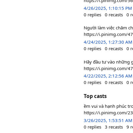
https://i.pinimg.com/
4/26/2025, 1:10:15 PM
0
replies
0
recasts
0
r
Người làm việc chăm chỉ
https://i.pinimg.com/
4/24/2025, 1:27:30 AM
0
replies
0
recasts
0
r
Hãy đầu tư vào những g
https://i.pinimg.com/
4/22/2025, 2:12:56 AM
0
replies
0
recasts
0
r
Top casts
ềm vui và hạnh phúc tr
https://i.pinimg.com
3/26/2025, 1:53:51 AM
0
replies
3
recasts
9
r