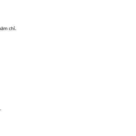
hăm chỉ.
.