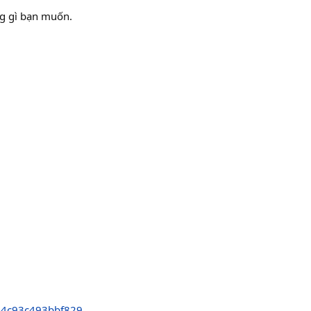
ng gì bạn muốn.
84c93c493bbf829