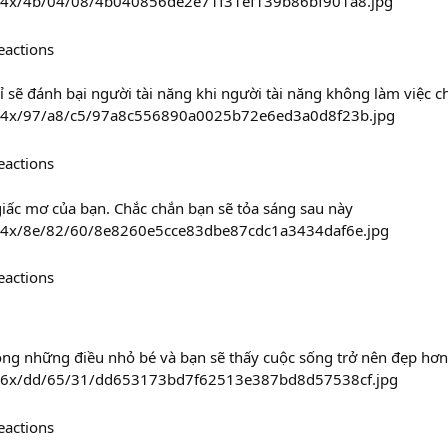
564x/4b/04/08/4b040856de2e71f31ef139b86bf901a8.jpg
eactions
 sẽ đánh bại người tài năng khi người tài năng không làm việc c
474x/97/a8/c5/97a8c556890a0025b72e6ed3a0d8f23b.jpg
eactions
iấc mơ của bạn. Chắc chắn bạn sẽ tỏa sáng sau này
474x/8e/82/60/8e8260e5cce83dbe87cdc1a3434daf6e.jpg
eactions
ong những điều nhỏ bé và bạn sẽ thấy cuộc sống trở nên đẹp hơn
/236x/dd/65/31/dd653173bd7f62513e387bd8d57538cf.jpg
eactions