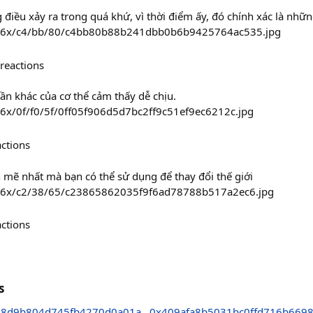
g điều xảy ra trong quá khứ, vì thời điểm ấy, đó chính xác là nhữ
/236x/c4/bb/80/c4bb80b88b241dbb0b6b9425764ac535.jpg
reactions
ần khác của cơ thể cảm thấy dễ chịu.
36x/0f/f0/5f/0ff05f906d5d7bc2ff9c51ef9ec6212c.jpg
actions
 mẽ nhất mà bạn có thể sử dụng để thay đổi thế giới
236x/c2/38/65/c23865862035f9f6ad78788b517a2ec6.jpg
actions
s
d8d9b804d745fb4270d0a01a
0x409afa8b5031bc0ffd716b669