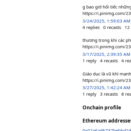
g bao giờ hối tiếc nhữn
https://i.pinimg.com
3/24/2025, 1:59:03 AM
4
replies
0
recasts
12
thương trong khi các ph
https://i.pinimg.com/2
3/17/2025, 2:39:35 AM
1
reply
4
recasts
4
re
Giáo dục là vũ khí mạnh
https://i.pinimg.com/
3/27/2025, 1:42:24 AM
1
reply
3
recasts
8
re
Onchain profile
Ethereum addresse
0x02a6adb737bebbd2