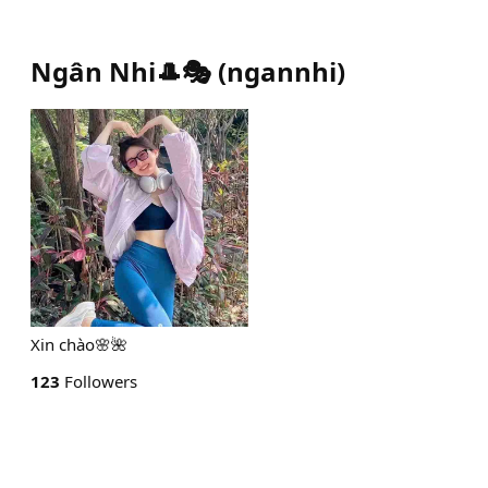
Ngân Nhi🎩🎭
(
ngannhi
)
Xin chào🌸🌺
123
Followers