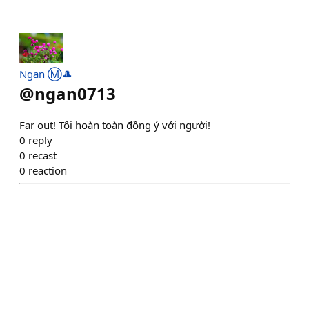
Ngan Ⓜ️🎩
@
ngan0713
Far out! Tôi hoàn toàn đồng ý với người!
0
reply
0
recast
0
reaction