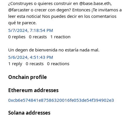
¿Construyes o quieres construir en @base.base.eth,
@farcaster o crecer con degen? Entonces ¡Te invitamos a
leer esta noticia! Nos puedes decir en los comentarios
qué te parece.
5/7/2024, 7:18:54 PM
0
replies
0
recasts
1
reaction
Un degen de bienvenida no estaría nada mal.
5/6/2024, 4:51:43 PM
1
reply
0
recasts
0
reactions
Onchain profile
Ethereum addresses
0xcb6e574841e87586320016fe053de54f394902e3
Solana addresses