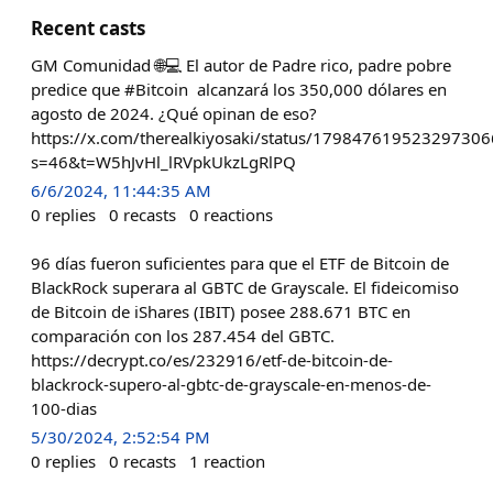
Recent casts
GM Comunidad 🌐💻 El autor de Padre rico, padre pobre
predice que #Bitcoin alcanzará los 350,000 dólares en
agosto de 2024. ¿Qué opinan de eso?
https://x.com/therealkiyosaki/status/179847619523297306
s=46&t=W5hJvHl_lRVpkUkzLgRlPQ
6/6/2024, 11:44:35 AM
0
replies
0
recasts
0
reactions
96 días fueron suficientes para que el ETF de Bitcoin de
BlackRock superara al GBTC de Grayscale. El fideicomiso
de Bitcoin de iShares (IBIT) posee 288.671 BTC en
comparación con los 287.454 del GBTC.
https://decrypt.co/es/232916/etf-de-bitcoin-de-
blackrock-supero-al-gbtc-de-grayscale-en-menos-de-
100-dias
5/30/2024, 2:52:54 PM
0
replies
0
recasts
1
reaction