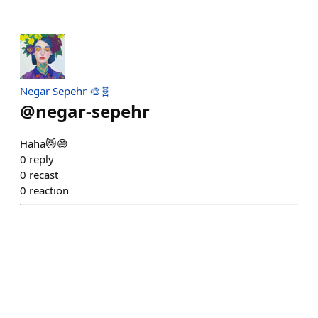
Negar Sepehr 🎨🧬
@
negar-sepehr
Haha😻😅
0
reply
0
recast
0
reaction