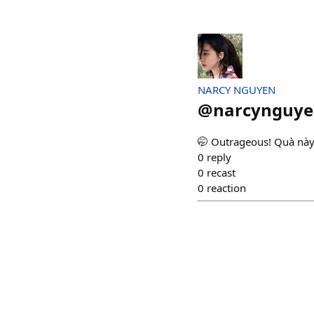
NARCY NGUYEN
@
narcynguy
🤭 Outrageous! Quà này 
0
reply
0
recast
0
reaction