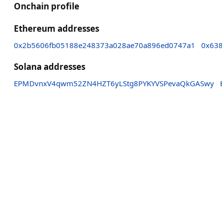
Onchain profile
Ethereum addresses
0x2b5606fb05188e248373a028ae70a896ed0747a1
0x63
Solana addresses
EPMDvnxV4qwm52ZN4HZT6yLStg8PYKYVSPevaQkGASwy