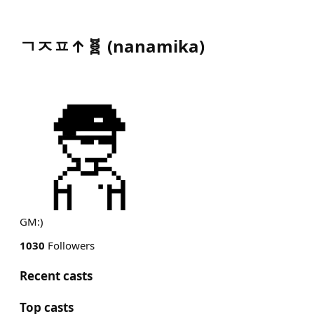
ㄱㅈㅍ↑🧬
(
nanamika
)
GM:)
1030
Followers
Recent casts
Top casts