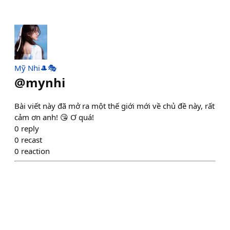
Mỹ Nhi🎩🎭
@
mynhi
Bài viết này đã mở ra một thế giới mới về chủ đề này, rất
cảm ơn anh! 😘 Ơ quá!
0
reply
0
recast
0
reaction