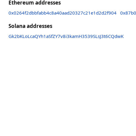
Ethereum addresses
0x0264f2dbbfabb4c8a40aad20327c21e1d2d2f904
0x87b0
Solana addresses
Gk2bKLoLcaQYh1aSfZY7v8i3kamH3539SLsJ3t6CQdwK