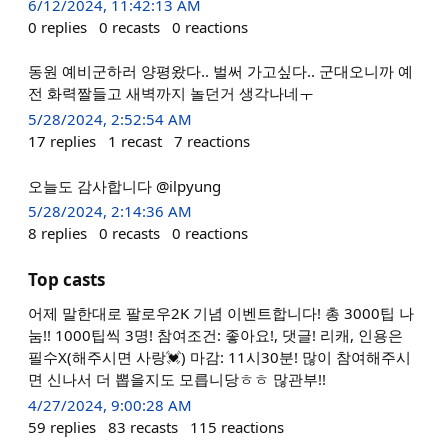
6/12/2024, 11:42:13 AM
0
replies
0
recasts
0
reactions
동원 예비군하러 양평왔다.. 벌써 가고싶다.. 군대오니까 예
전 화력짤들고 새벽까지 놀던거 생각나네ㅜ
5/28/2024, 2:52:54 AM
17
replies
1
recast
7
reactions
오늘도 감사합니다 @ilpyung
5/28/2024, 2:14:36 AM
8
replies
0
recasts
0
reactions
Top casts
어제 말한대로 팔로우2K 기념 이벤트합니다! 총 3000팁 나
눔!! 1000팁씩 3명! 참여조건: 좋아요!, 댓글! 리캐, 인용은
필수X(해주시면 사랑💓) 마감: 11시30분! 많이 참여해주시
면 신나서 더 뽑을지도 모릅니당ㅎㅎ 많관부!!
4/27/2024, 9:00:28 AM
59
replies
83
recasts
115
reactions