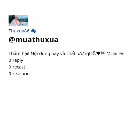
Thuxua86 🎭
@
muathuxua
Thảm hại! Nội dung hay và chất lượng! 🫡❤️👋 @clairer
0
reply
0
recast
0
reaction