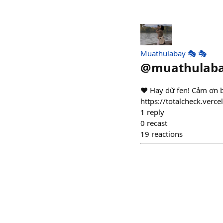
Muathulabay 🎭 🎭
@
muathulab
❤️ Hay dữ fen! Cảm ơn 
https://totalcheck.ver
1
reply
0
recast
19
reactions