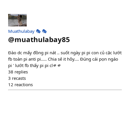
Muathulabay 🎭 🎭
@
muathulabay85
Đào dc mấy đồng pi nát .. suốt ngày pi pi con củ cặc lướt
fb toàn pi anti pi..... Chia sẻ it hôy.... Đúng cái pọn ngáo
pi ' lướt fb thấy pi pi cl🫵🫵
38
replies
3
recasts
12
reactions