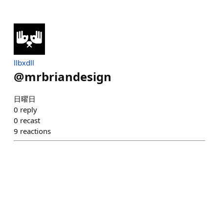
llbxdll
@
mrbriandesign
日曜日
0
reply
0
recast
9
reactions