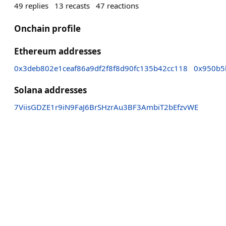
49
replies
13
recasts
47
reactions
Onchain profile
Ethereum addresses
0x3deb802e1ceaf86a9df2f8f8d90fc135b42cc118
0x950b5
Solana addresses
7ViisGDZE1r9iN9FaJ6BrSHzrAu3BF3AmbiT2bEfzvWE