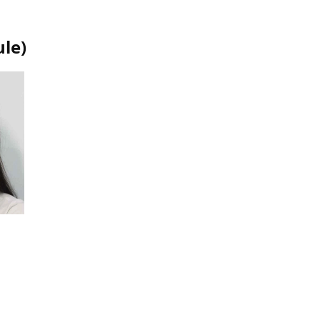
ule
)