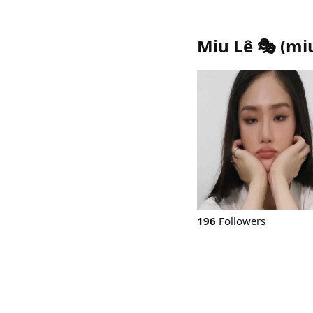
Miu Lê 🎭
(
mi
196
Followers