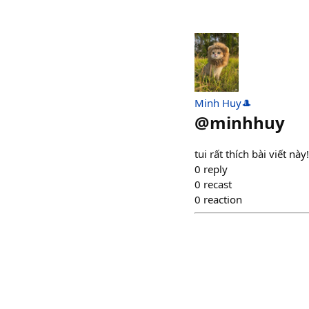
Minh Huy🎩
@
minhhuy
tui rất thích bài viết nà
0
reply
0
recast
0
reaction