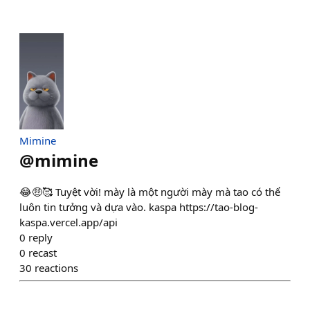
Mimine
@
mimine
😂🤑🥰 Tuyệt vời! mày là một người mày mà tao có thể
luôn tin tưởng và dựa vào. kaspa https://tao-blog-
kaspa.vercel.app/api
0
reply
0
recast
30
reactions