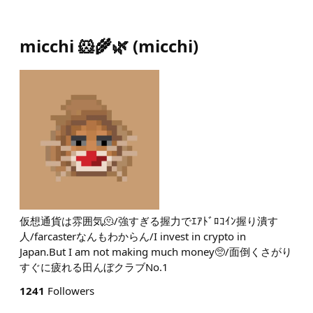
micchi 🐹🌾🌿
(
micchi
)
仮想通貨は雰囲気🫠/強すぎる握力でｴｱﾄﾞﾛｺｲﾝ握り潰す
人/farcasterなんもわからん/I invest in crypto in
Japan.But I am not making much money🥺/面倒くさがり
すぐに疲れる田んぼクラブNo.1
1241
Followers