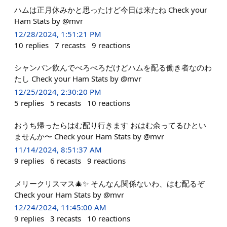
ハムは正月休みかと思ったけど今日は来たね Check your
Ham Stats by @mvr
12/28/2024, 1:51:21 PM
10
replies
7
recasts
9
reactions
シャンパン飲んでべろべろだけどハムを配る働き者なのわ
たし Check your Ham Stats by @mvr
12/25/2024, 2:30:20 PM
5
replies
5
recasts
10
reactions
おうち帰ったらはむ配り行きます おはむ余ってるひとい
ませんか〜 Check your Ham Stats by @mvr
11/14/2024, 8:51:37 AM
9
replies
6
recasts
9
reactions
メリークリスマス🎄✨ そんなん関係ないわ、はむ配るぞ
Check your Ham Stats by @mvr
12/24/2024, 11:45:00 AM
9
replies
3
recasts
10
reactions