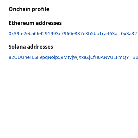
Onchain profile
Ethereum addresses
0x39fe2eba6fef291993c7960e837e3b5bb1ca463a
0x3a32
Solana addresses
82UUUheTLSF9pqNoip59MtvjWJXxaZjCfHuANVUEFmQY
Bu