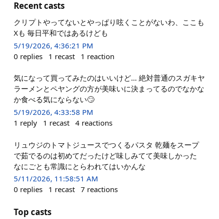
Recent casts
クリプトやってないとやっぱり呟くことがないわ、ここも
Xも 毎日平和ではあるけども
5/19/2026, 4:36:21 PM
0
replies
1
recast
1
reaction
気になって買ってみたのはいいけど… 絶対普通のスガキヤ
ラーメンとペヤングの方が美味いに決まってるのでなかな
か食べる気にならない🙄
5/19/2026, 4:33:58 PM
1
reply
1
recast
4
reactions
リュウジのトマトジュースでつくるパスタ 乾麺をスープ
で茹でるのは初めてだったけど味しみてて美味しかった
なにごとも常識にとらわれてはいかんな
5/11/2026, 11:58:51 AM
0
replies
1
recast
7
reactions
Top casts