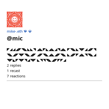
mike-.eth 🪸 💎
@
mic
◤◢◢◢◤◥◣◣◣◥ ◢◣◤◣◢◣◢◥◢◣ ◤◥◣◣◥◤◢◢◤◥
◥◣◢◤◥◤◥◣◢◤ ◢◤◥◣◢◣◢◤◥◣ ◣◢◤◤◢◣◥◥◣◢
◥◤◣◤◥◤◥◢◥◤ ◣◥◥◥◣◢◤◤◤◢
2
replies
1
recast
7
reactions