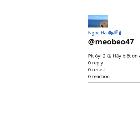
Ngọc Hạ 🎭🌈🧋
@
meobeo47
Pít òy! 2 👏 Hãy biết ơ
0
reply
0
recast
0
reaction