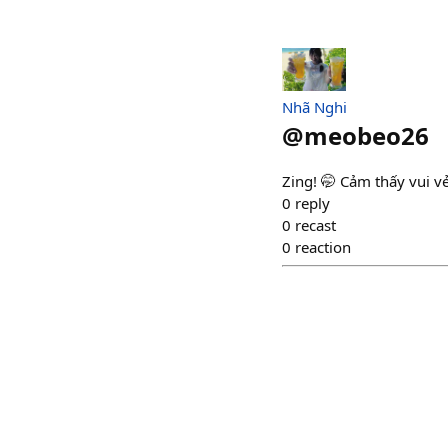
Nhã Nghi
@
meobeo26
Zing! 🤭 Cảm thấy vui 
0
reply
0
recast
0
reaction