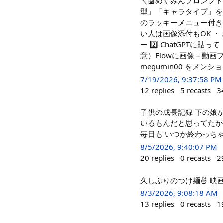
＼🤖めぐみんプロンプト
型」「キャラタイプ」を入
のラッキーメニュー付き 
い人は画像添付もOK ・ 
ー 2️⃣ ChatGPTに
意）Flowに画像＋動画
megumin00 をメンシ
7/19/2026, 9:37:58 PM
12
replies
5
recasts
3
子供の成長記録 下の娘
いるもんだと思ってたか
毎日も いつか終わっち
8/5/2026, 9:40:07 PM
20
replies
0
recasts
2
久しぶりのつけ麺🍜 映画観
8/3/2026, 9:08:18 AM
13
replies
0
recasts
1