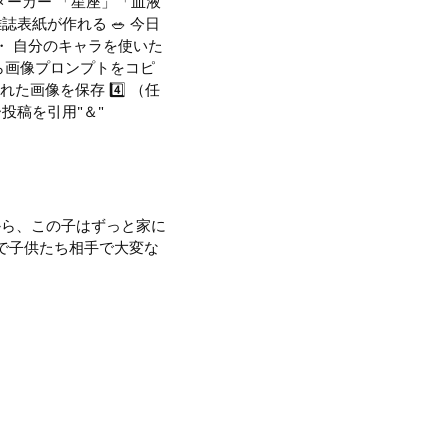
誌メーカー 「星座」「血液
誌表紙が作れる 🥗 今日
・ 自分のキャラを使いた
nから画像プロンプトをコピ
れた画像を保存 4️⃣ （任
ー投稿を引用"＆"
から、この子はずっと家に
で子供たち相手で大変な