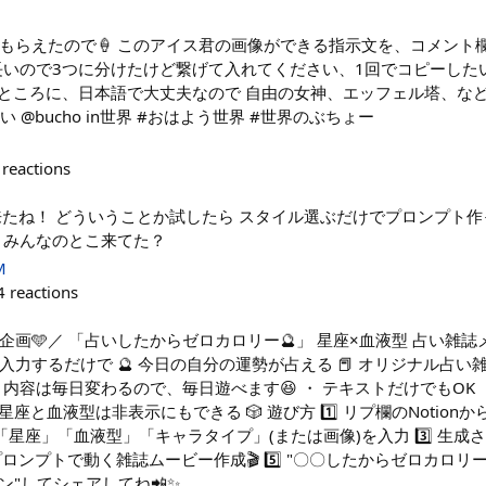
もらえたので🍦 このアイス君の画像ができる指示文を、コメント
長いので3つに分けたけど繋げて入れてください、1回でコピーしたい
 のところに、日本語で大丈夫なので 自由の女神、エッフェル塔、な
さい @bucho in世界 #おはよう世界 #世界のぶちょー
reactions
機能来たね！ どういうことか試したら スタイル選ぶだけでプロンプト
 みんなのとこ来てた？
M
4
reactions
企画🩵／ 「占いしたからゼロカロリー🔮」 星座×血液型 占い雑
力するだけで 🔮 今日の自分の運勢が占える 📕 オリジナル占い雑
内容は毎日変わるので、毎日遊べます😆 ・ テキストだけでもOK 
星座と血液型は非表示にもできる 🎲 遊び方 1️⃣ リプ欄のNotio
貼って「星座」「血液型」「キャラタイプ」(または画像)を入力 3️⃣ 生成さ
プロンプトで動く雑誌ムービー作成🎬 5️⃣ "〇〇したからゼロカロリ
ョン"してシェアしてね📲✨