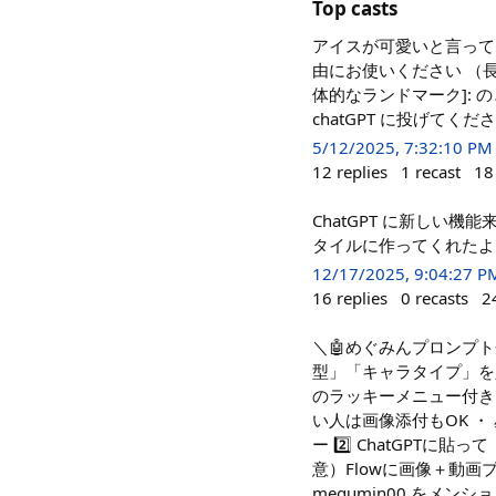
Top casts
アイスが可愛いと言って
由にお使いください （
体的なランドマーク]:
chatGPT に投げてくだ
5/12/2025, 7:32:10 PM
12
replies
1
recast
18
ChatGPT に新しい
タイルに作ってくれたよ
12/17/2025, 9:04:27 P
16
replies
0
recasts
2
＼🤖めぐみんプロンプト
型」「キャラタイプ」を入
のラッキーメニュー付き 
い人は画像添付もOK ・ 
ー 2️⃣ ChatGPTに
意）Flowに画像＋動画
megumin00 をメンシ