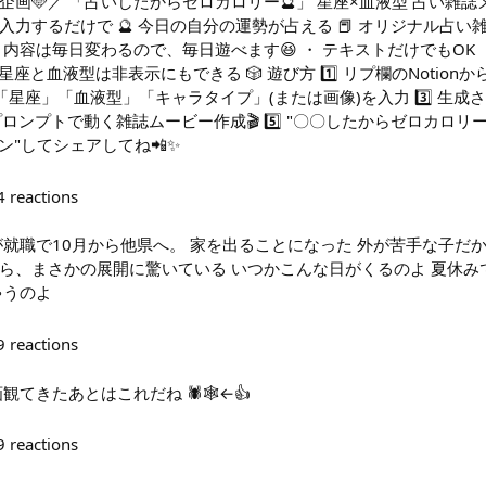
企画🩵／ 「占いしたからゼロカロリー🔮」 星座×血液型 占い雑
力するだけで 🔮 今日の自分の運勢が占える 📕 オリジナル占い雑
内容は毎日変わるので、毎日遊べます😆 ・ テキストだけでもOK 
星座と血液型は非表示にもできる 🎲 遊び方 1️⃣ リプ欄のNotio
貼って「星座」「血液型」「キャラタイプ」(または画像)を入力 3️⃣ 生成さ
プロンプトで動く雑誌ムービー作成🎬 5️⃣ "〇〇したからゼロカロリ
ョン"してシェアしてね📲✨
4
reactions
が就職で10月から他県へ。 家を出ることになった 外が苦手な子だ
ら、まさかの展開に驚いている いつかこんな日がくるのよ 夏休み
ゃうのよ
9
reactions
てきたあとはこれだね 🕷️🕸️←👍
9
reactions