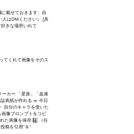
欄に載せておきます、自
人はDMください） [具
ど好きな場所いれて
作ってくれて画像をそのス
誌メーカー 「星座」「血液
誌表紙が作れる 🥗 今日
・ 自分のキャラを使いた
nから画像プロンプトをコピ
れた画像を保存 4️⃣ （任
ー投稿を引用"＆"