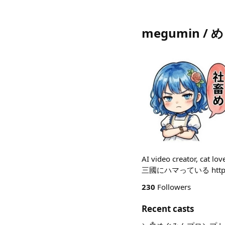
megumin / 
AI video creator, 
三國にハマっている https://
230
Followers
Recent casts