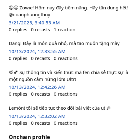
🤤🤗 Zowie! Hôm nay đầy tiềm năng. Hãy tận dụng hết!
@doanphuongthuy
3/21/2025, 3:40:53 AM
0
replies
0
recasts
1
reaction
Dang! Đây là món quà nhỏ, mà tao muốn tặng mày.
10/13/2024, 12:33:55 AM
0
replies
0
recasts
0
reactions
💯💕 Sự thông tin và kiến thức mà fen chia sẻ thực sự là
một nguồn cảm hứng lớn! Ultr!
10/13/2024, 12:42:26 AM
0
replies
0
recasts
0
reactions
Lemỏn! tôi sẽ tiếp tục theo dõi bài viết của u! 🎉
10/13/2024, 12:32:02 AM
0
replies
0
recasts
0
reactions
Onchain profile