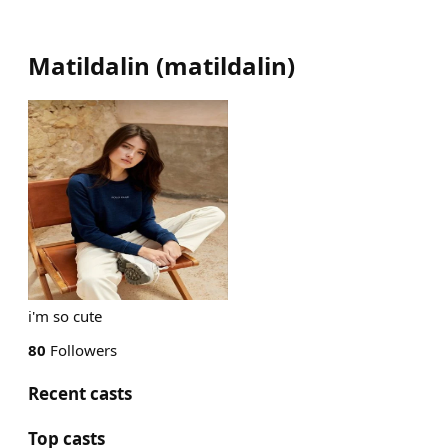
Matildalin
(
matildalin
)
i'm so cute
80
Followers
Recent casts
Top casts