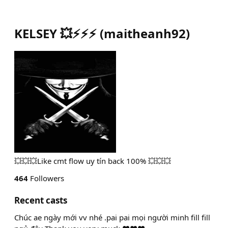
KELSEY 💥⚡️⚡️⚡️
(
maitheanh92
)
💥💥💥Like cmt flow uy tín back 100% 💥💥💥
464
Followers
Recent casts
Chúc ae ngày mới vv nhé .pai pai mọi người minh fill fill