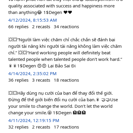
quality associated with success and happiness more
than anything😂 1$Degen ❤️❤️
4/12/2024, 8:15:53 AM
66
replies
2
recasts
34
reactions
💥💥“Người làm việc chăm chỉ chắc chắn sẽ đánh bại
người tài năng khi người tài năng không làm việc chăm
chỉ.” 💥💥“Hard working people will definitely beat
talented people when talented people don't work hard.”
🎇🎇1$Degen 😍😍 Lại Bảo Sai Đi
4/14/2024, 2:35:02 PM
36
replies
3
recasts
18
reactions
💥💥Hãy dùng nụ cười của bạn để thay đổi thế giới.
Đừng để thế giới biến đổi nụ cười của bạn.🎇 🤝🤝Use
your smile to change the world. Don't let the world
change your smile.🤩 1$Degen 🏦🏦🏦
4/11/2024, 12:19:15 PM
32
replies
2
recasts
17
reactions