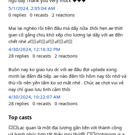
ngủ đây Thank you very muck ❤️❤️❤️
5/1/2024, 2:05:04 AM
0
replies
0
recasts
2
reactions
Mai lại nghèo rồi tiền đâu mà dãy nữa .thôi hẹn ae thời
gian cố gắng chịu khó xêp cho lương lại dãy với ae đến
chết nhé 👶🏻👶🏻👶🏻👶🏻👶🏻
4/30/2024, 12:16:32 PM
28
replies
0
recasts
2
reactions
Buồn nay ko giao lưu dc với ae đâu đợi uplade xong
minh lại đấm đá tiếp .ae nào đấm tôi hôm nay tôi nhớ và
thù rồi nên yên tâm ko sợ mất nhé . Chúc ae chơi vui vẻ
nay chỉ giao lưu tình cảm thôi
4/30/2024, 10:22:07 AM
28
replies
0
recasts
0
reactions
Top casts
💥💥Lạc quan là một đại lượng gắn liền với thành công
và hạnh phúc hơn tất thảy mọi thứ😄 💥💥Optimism is a