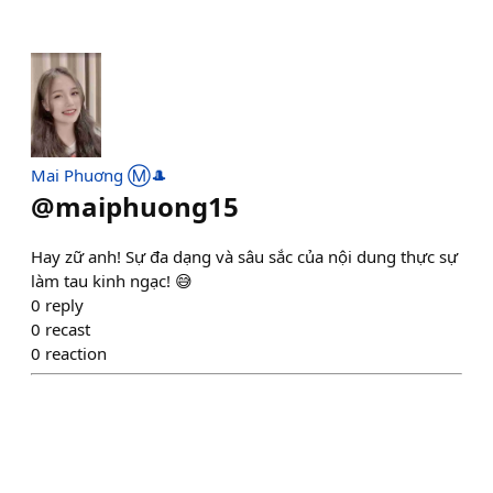
Mai Phuơng Ⓜ️🎩
@
maiphuong15
Hay zữ anh! Sự đa dạng và sâu sắc của nội dung thực sự
làm tau kinh ngạc! 😅
0
reply
0
recast
0
reaction