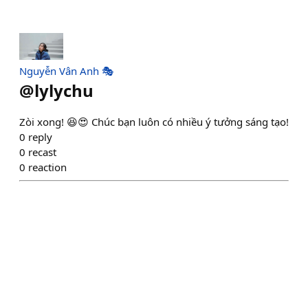
Nguyễn Vân Anh 🎭
@
lylychu
Zòi xong! 😆😍 Chúc bạn luôn có nhiều ý tưởng sáng tạo!
0
reply
0
recast
0
reaction