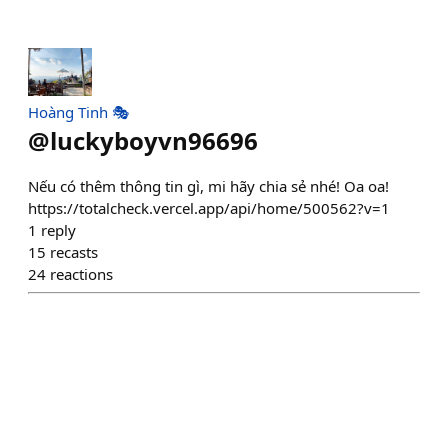
Hoàng Tinh 🎭
@
luckyboyvn96696
Nếu có thêm thông tin gì, mi hãy chia sẻ nhé! Oa oa!
https://totalcheck.vercel.app/api/home/500562?v=1
1
reply
15
recasts
24
reactions