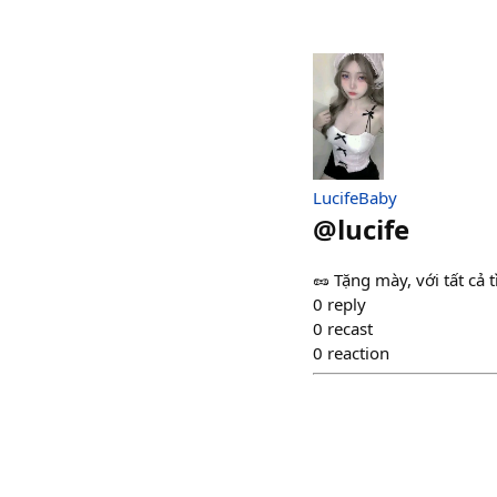
LucifeBaby
@
lucife
🥜 Tặng mày, với tất cả 
0
reply
0
recast
0
reaction