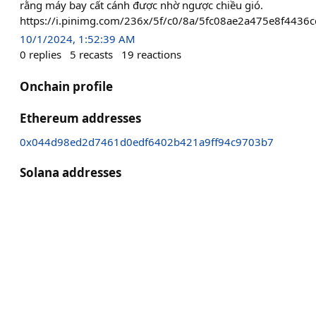
rằng máy bay cất cánh được nhờ ngược chiều gió.
https://i.pinimg.com/236x/5f/c0/8a/5fc08ae2a475e8f4436
10/1/2024, 1:52:39 AM
0
replies
5
recasts
19
reactions
Onchain profile
Ethereum addresses
0x044d98ed2d7461d0edf6402b421a9ff94c9703b7
Solana addresses