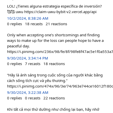
LOL! ¿Tienes alguna estrategia específica de inversión?
🥰🥰 uwu https://claim-uwu-bybit-v2.vercel.app/api
10/2/2024, 8:38:26 AM
0
replies
18
recasts
21
reactions
Only when accepting one’s shortcomings and finding
ways to make up for the loss can people hope to have a
peaceful day.
https://i.pinimg.com/236x/98/fe/8f/98fe8f47ac5e1f0a553
9/30/2024, 3:34:14 PM
0
replies
7
recasts
18
reactions
“Hãy là ánh sáng trong cuộc sống của người khác bằng
cách sống tích cực và yêu thương.”
https://i.pinimg.com/474x/96/3e/74/963e744ce16012f180
9/30/2024, 3:22:38 AM
0
replies
0
recasts
22
reactions
Khi tất cả mọi thứ dường như chống lại bạn, hãy nhớ