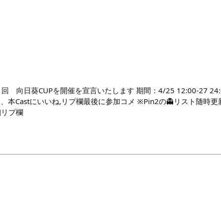
向日葵CUPを開催を宣言いたします 期間：4/25 12:00-27 24:00
p 参加、本Castにいいね,リプ欄最後に参加コメ ※Pin2の👻リスト随
詳細リプ欄