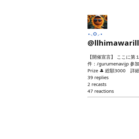
⋆⸜🌻⸝‍⋆
@
llhimawarill
【開催宣言】 ここに第１回 
件：/gurumenavij
Prize 🎩 総額3000 
39
replies
2
recasts
47
reactions