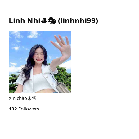
Linh Nhi🎩🎭
(
linhnhi99
)
Xin chào☀️🌸
132
Followers